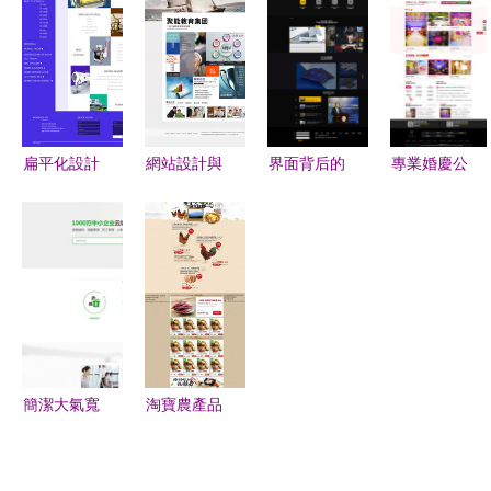
牌多元化與
價格到圖
品網頁設計
賦能，打造
數字化營銷
片，一站式
軟件解決方
專業、可
之路
解決方案
案
信、交互式
的在線門戶
扁平化設計
網站設計與
界面背后的
專業婚慶公
現代網頁設
網頁設計
藝術 從GUI
司網站模板
計的簡約美
構建數字世
設計到軟件
與高清PSD
學與功能實
界的視覺與
實現的全面
素材資源指
踐
體驗藝術
解析
南
簡潔大氣寬
淘寶農產品
屏企業官網
視覺營銷
模板 一站
模板設計與