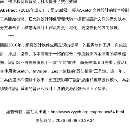
南、標注和切圖資源，極大提升了交付效率。
Abstract
（2016年成立）：受Git啟發，專為Sketch文件設計的版本控制
工具開始出現。它允許設計師像管理代碼一樣管理設計文件的歷史版本、
分支和合并，標志著設計工作流向更工程化、更協作化的方向發展。
****
回顧2016年，網頁設計軟件生態呈現出從單一的視覺制作工具，向集設
計、原型、協作、版本管理于一體的綜合工作流解決方案演進的清晰趨
勢。設計師不再僅僅依賴于一款“全能”軟件，而是根據項目需求，靈活組
合使用像Sketch、InVision、Zeplin這樣的“最佳拍檔”工具鏈。這一年，
工具的選擇不僅關乎效率，更直接影響了設計思維和團隊協作模式，為后
續幾年設計系統的普及和設計工具的更激烈競爭埋下了伏筆。
如若轉載，請注明出處：http://www.zyyxh.org.cn/product/64.html
更新時間：2026-08-06 20:39:34