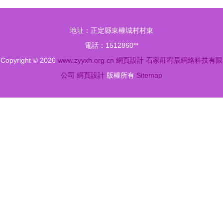
式H5設計
素材獲取指
素材與PSD
南
地址：正定縣東權城村村東
下載
電話：1512860**
Copyright © 2026
www.zyyxh.org.cn
網頁設計
石家莊宥辰網絡科技有限
公司
網頁設計
版權所有
Sitemap