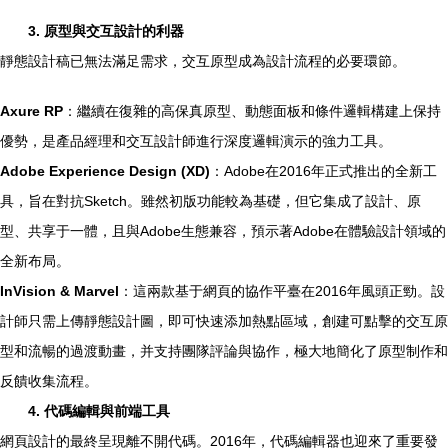
3. 原型與交互設計的利器
靜態設計稿已無法滿足需求，交互原型成為設計流程的必要環節。
Axure RP
：繼續在復雜的高保真原型、動態面板和條件邏輯構建上保持
優勢，是產品經理和交互設計師進行深度邏輯演示的強力工具。
Adobe Experience Design (XD)
：Adobe在2016年正式推出的全新工
具，旨在對抗Sketch。雖然初版功能較為基礎，但它集成了設計、原
型、共享于一體，且與Adobe生態兼容，預示著Adobe在體驗設計領域的
全新布局。
InVision & Marvel
：這兩款基于網頁的協作平臺在2016年風頭正勁。設
計師只需上傳靜態設計圖，即可快速添加熱點區域，創建可點擊的交互原
型和流暢的過渡動畫，并支持團隊評論與協作，極大地簡化了原型制作和
反饋收集流程。
4. 代碼編輯與前端工具
網頁設計的最終呈現離不開代碼。2016年，代碼編輯器也迎來了重要發