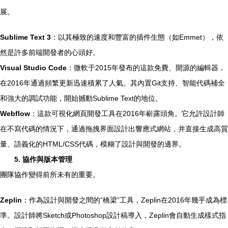
展。
Sublime Text 3
：以其極致的速度和豐富的插件生態（如Emmet），依
然是許多前端開發者的心頭好。
Visual Studio Code
：微軟于2015年發布的這款免費、開源的編輯器，
在2016年通過頻繁更新迅速積累了人氣。其內置Git支持、智能代碼補全
和強大的調試功能，開始撼動Sublime Text的地位。
Webflow
：這款可視化網頁開發工具在2016年嶄露頭角。它允許設計師
在不寫代碼的情況下，通過拖拽界面設計出響應式網站，并直接生成高質
量、語義化的HTML/CSS代碼，模糊了設計與開發的邊界。
5. 協作與版本管理
團隊協作變得前所未有的重要。
Zeplin
：作為設計與開發之間的“橋梁”工具，Zeplin在2016年幾乎成為標
準。設計師將Sketch或Photoshop設計稿導入，Zeplin會自動生成樣式指