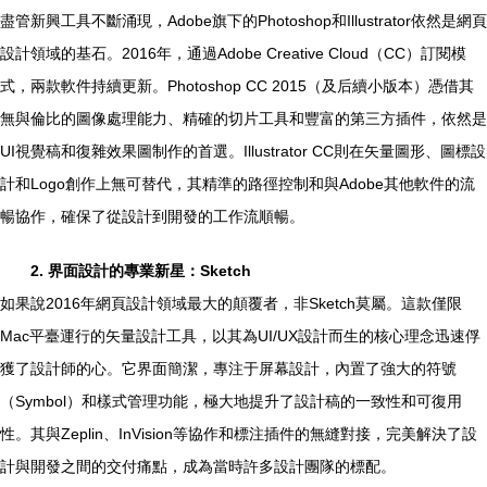
盡管新興工具不斷涌現，Adobe旗下的Photoshop和Illustrator依然是網頁
設計領域的基石。2016年，通過Adobe Creative Cloud（CC）訂閱模
式，兩款軟件持續更新。Photoshop CC 2015（及后續小版本）憑借其
無與倫比的圖像處理能力、精確的切片工具和豐富的第三方插件，依然是
UI視覺稿和復雜效果圖制作的首選。Illustrator CC則在矢量圖形、圖標設
計和Logo創作上無可替代，其精準的路徑控制和與Adobe其他軟件的流
暢協作，確保了從設計到開發的工作流順暢。
2. 界面設計的專業新星：Sketch
如果說2016年網頁設計領域最大的顛覆者，非Sketch莫屬。這款僅限
Mac平臺運行的矢量設計工具，以其為UI/UX設計而生的核心理念迅速俘
獲了設計師的心。它界面簡潔，專注于屏幕設計，內置了強大的符號
（Symbol）和樣式管理功能，極大地提升了設計稿的一致性和可復用
性。其與Zeplin、InVision等協作和標注插件的無縫對接，完美解決了設
計與開發之間的交付痛點，成為當時許多設計團隊的標配。