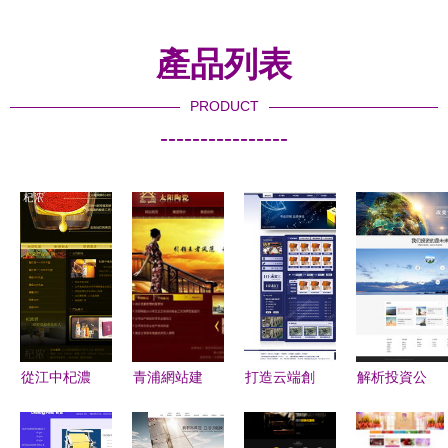
產品列表
PRODUCT
----------------
從江中杞濃
青浦網站建
打造云端創
解析投資公
酒到南昌網
設與網頁設
意 上海心
司網站設計
站建設 品
計指南 從
語星文具用
案例 軟件